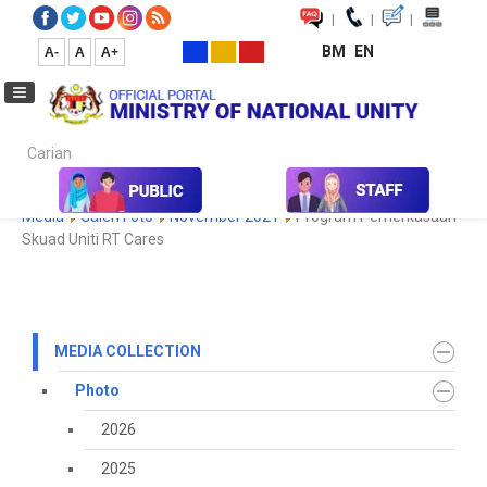
|
|
|
BM
EN
A-
A
A+
Carian...
Home
Media
Media Collection
Photo
2021
Koleksi
Media
Galeri Foto
November 2021
Program Pemerkasaan
Skuad Uniti RT Cares
MEDIA COLLECTION
Photo
2026
2025