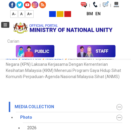
|
|
|
BM
EN
A-
A
A+
Carian...
Home
Media
Media Collection
Photo
2021
Koleksi
Media
Galeri Foto
Mac 2021
Kementerian Perpaduan
Negara (KPN) Laksana Kerjasama Dengan Kementerian
Kesihatan Malaysia (KKM) Menerusi Program Gaya Hidup Sihat
Komuniti Perpaduan-Agenda Nasional Malaysia Sihat (ANMS)
MEDIA COLLECTION
Photo
2026