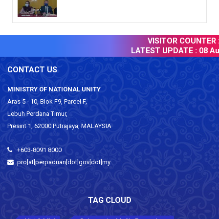
VISITOR COUNTER :
LATEST UPDATE :
08 Aug
CONTACT US
MINISTRY OF NATIONAL UNITY
Aras 5 - 10, Blok F9, Parcel F,
Lebuh Perdana Timur,
Presint 1, 62000 Putrajaya, MALAYSIA
+603-8091 8000
pro[at]perpaduan[dot]gov[dot]my
TAG CLOUD