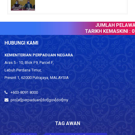
JUMLAH PELAWAT 
TARIKH KEMASKINI :
07
HUBUNGI KAMI
KEMENTERIAN PERPADUAN NEGARA
Aras 5 - 10, Blok F9, Parcel F,
Lebuh Perdana Timur,
Presint 1, 62000 Putrajaya, MALAYSIA
+603-8091 8000
pro[at]perpaduan[dot]gov[dot]my
TAG AWAN