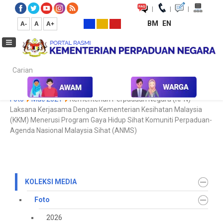
|
|
|
BM
EN
A-
A
A+
Carian...
Laman Utama
Media
Koleksi Media
Foto
2021
Galeri
Foto
Mac 2021
Kementerian Perpaduan Negara (KPN)
Laksana Kerjasama Dengan Kementerian Kesihatan Malaysia
(KKM) Menerusi Program Gaya Hidup Sihat Komuniti Perpaduan-
Agenda Nasional Malaysia Sihat (ANMS)
KOLEKSI MEDIA
Foto
2026