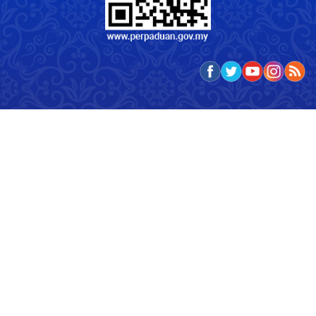
Undian
Adakah infomasi di dalam Portal KPN memenuhi
ekspektasi dan keperluan pelanggan?
Sangat Memuaskan