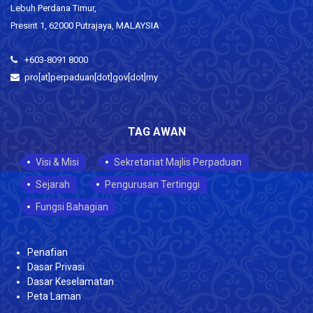
Lebuh Perdana Timur,
Presint 1, 62000 Putrajaya, MALAYSIA
+603-8091 8000
pro[at]perpaduan[dot]gov[dot]my
TAG AWAN
Visi & Misi
Sekretariat Majlis Perpaduan
Sejarah
Pengurusan Tertinggi
Fungsi Bahagian
Penafian
Dasar Privasi
Dasar Keselamatan
Peta Laman