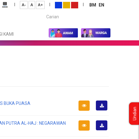
|
|
|
BM
EN
A-
A
A+
Carian...
I KAMI
IS BUKA PUASA
Undian
Muat
Turun
AN PUTRA AL-HAJ : NEGARAWAN
Muat
Turun