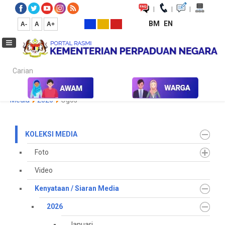
|
|
|
BM
EN
A-
A
A+
Carian...
Laman Utama
Media
Koleksi Media
Kenyataan / Siaran
Media
2026
Ogos
KOLEKSI MEDIA
Foto
Video
Kenyataan / Siaran Media
2026
Januari