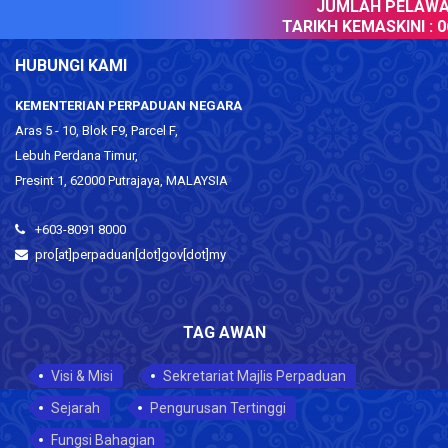
JUMLAH PELAWAT
TARIKH KEMASKINI :
06
HUBUNGI KAMI
KEMENTERIAN PERPADUAN NEGARA
Aras 5 - 10, Blok F9, Parcel F,
Lebuh Perdana Timur,
Presint 1, 62000 Putrajaya, MALAYSIA
+603-8091 8000
pro[at]perpaduan[dot]gov[dot]my
TAG AWAN
Visi & Misi
Sekretariat Majlis Perpaduan
Sejarah
Pengurusan Tertinggi
Fungsi Bahagian