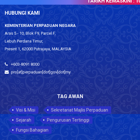
TARIKH KEMASKINI :
10
HUBUNGI KAMI
KEMENTERIAN PERPADUAN NEGARA
Aras 5 - 10, Blok F9, Parcel F,
Lebuh Perdana Timur,
Presint 1, 62000 Putrajaya, MALAYSIA
+603-8091 8000
pro[at]perpaduan[dot]gov[dot]my
TAG AWAN
Visi & Misi
Sekretariat Majlis Perpaduan
Sejarah
Pengurusan Tertinggi
Fungsi Bahagian