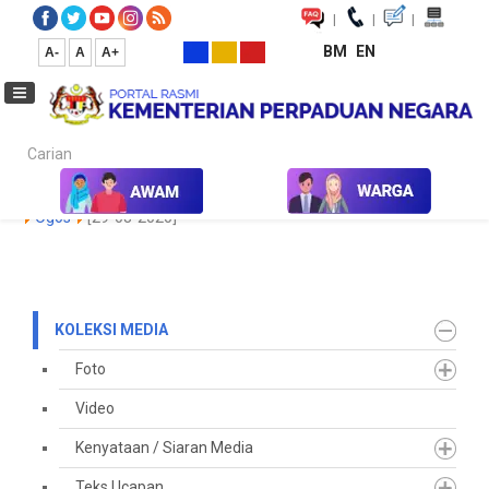
|
|
|
BM
EN
A-
A
A+
Carian...
Laman Utama
Media
Koleksi Media
Keratan Akhbar
2020
Ogos
[29-08-2020]
KOLEKSI MEDIA
Foto
Video
Kenyataan / Siaran Media
Teks Ucapan