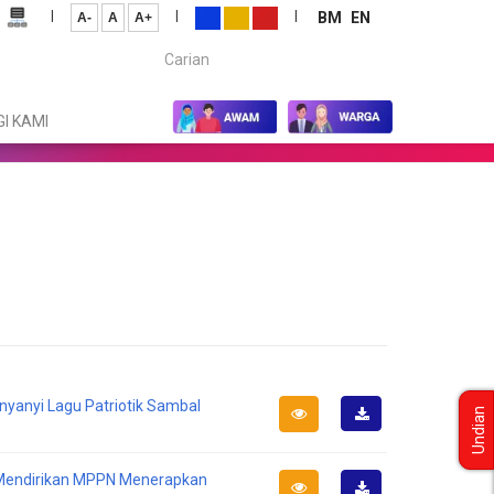
|
|
|
BM
EN
A-
A
A+
Carian...
I KAMI
nyanyi Lagu Patriotik Sambal
Undian
Muat
Turun
; Mendirikan MPPN Menerapkan