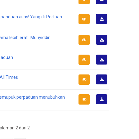
Muat
Turun
i panduan asas! Yang di-Pertuan
Muat
Turun
ama lebih erat : Muhyiddin
Muat
Turun
rpaduan
Muat
Turun
All Times
Muat
Turun
k memupuk perpaduan menubuhkan
Muat
Turun
laman 2 dari 2