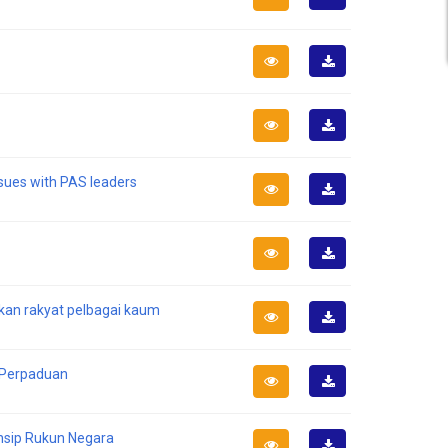
Muat
Turun
Muat
Turun
Muat
Turun
sues with PAS leaders
Muat
Turun
Muat
Turun
ukan rakyat pelbagai kaum
Muat
Turun
s Perpaduan
Muat
Turun
insip Rukun Negara