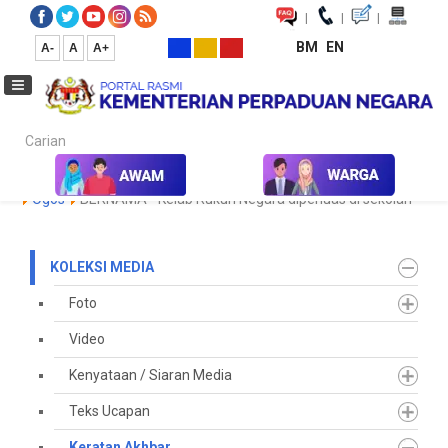
|
|
|
BM
EN
A-
A
A+
Carian...
Laman Utama
Media
Koleksi Media
Keratan Akhbar
2023
Ogos
BERNAMA - Kelab Rukun Negara diperluas di sekolah
KOLEKSI MEDIA
Foto
Video
Kenyataan / Siaran Media
Teks Ucapan
Keratan Akhbar