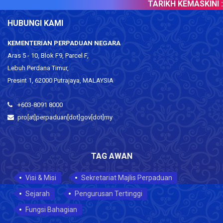
TARIKH KEMASKINI :
HUBUNGI KAMI
KEMENTERIAN PERPADUAN NEGARA
Aras 5 - 10, Blok F9, Parcel F,
Lebuh Perdana Timur,
Presint 1, 62000 Putrajaya, MALAYSIA
+603-8091 8000
pro[at]perpaduan[dot]gov[dot]my
TAG AWAN
Visi & Misi
Sekretariat Majlis Perpaduan
Sejarah
Pengurusan Tertinggi
Fungsi Bahagian