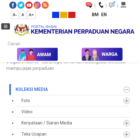
|
|
|
BM
EN
A-
A
A+
Carian...
Laman Utama
Media
Koleksi Media
Keratan Akhbar
2023
Ogos
Kosmo - Guna logo, tema Hari Kebangsaan berbeza
mampu jejas perpaduan
KOLEKSI MEDIA
Foto
Video
Kenyataan / Siaran Media
Teks Ucapan