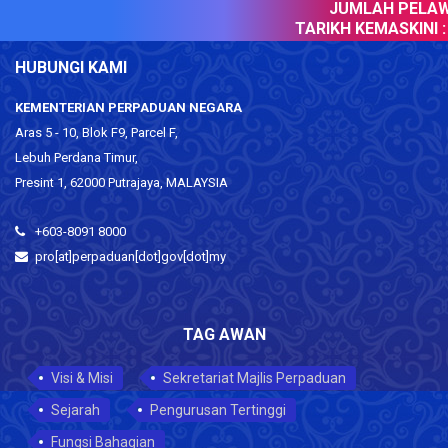
JUMLAH PELAWA
TARIKH KEMASKINI :
HUBUNGI KAMI
KEMENTERIAN PERPADUAN NEGARA
Aras 5 - 10, Blok F9, Parcel F,
Lebuh Perdana Timur,
Presint 1, 62000 Putrajaya, MALAYSIA
+603-8091 8000
pro[at]perpaduan[dot]gov[dot]my
TAG AWAN
Visi & Misi
Sekretariat Majlis Perpaduan
Sejarah
Pengurusan Tertinggi
Fungsi Bahagian