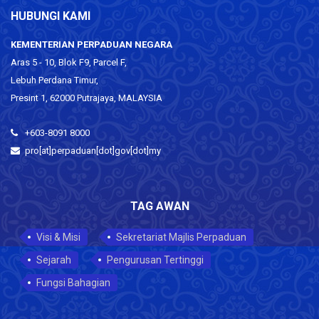
HUBUNGI KAMI
KEMENTERIAN PERPADUAN NEGARA
Aras 5 - 10, Blok F9, Parcel F,
Lebuh Perdana Timur,
Presint 1, 62000 Putrajaya, MALAYSIA
+603-8091 8000
pro[at]perpaduan[dot]gov[dot]my
TAG AWAN
Visi & Misi
Sekretariat Majlis Perpaduan
Sejarah
Pengurusan Tertinggi
Fungsi Bahagian