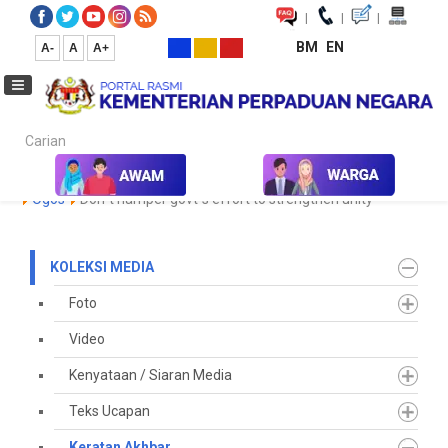
|
|
|
BM
EN
A-
A
A+
Carian...
Laman Utama
Media
Koleksi Media
Keratan Akhbar
2023
Ogos
Don`t hamper govt`s effort to strengthen unity
KOLEKSI MEDIA
Foto
Video
Kenyataan / Siaran Media
Teks Ucapan
Keratan Akhbar