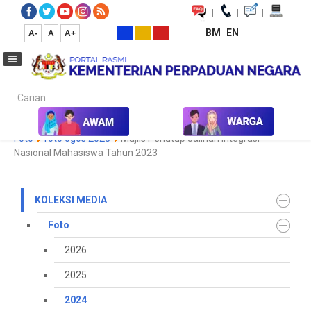
|
|
|
BM
EN
A-
A
A+
Carian...
Laman Utama
Media
Koleksi Media
Foto
2024
Galeri
Foto
foto ogos 2023
Majlis Penutup Jalinan Integrasi
Nasional Mahasiswa Tahun 2023
KOLEKSI MEDIA
Foto
2026
2025
2024