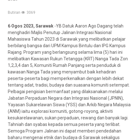
Butiran
3069
6 Ogos 2023, Sarawak
-YB Datuk Aaron Ago Dagang telah
menghadiri Majlis Penutup Jalinan Integrasi Nasional
Mahasiswa Tahun 2023 di Sarawak yang melibatkan pelajar
berbilang bangsa dari UPM Kampus Bintulu dan IPG Kampus
Rajang. Program yang berlangsung selama lima (5) hari ini
melibatkan Kawasan Rukun Tetangga (KRT) Nanga Tada Zon
1,2,3,4 dan 5, Komuniti Rumah Panjang serta penduduk di
kawasan Nanga Tada yang menyambut baik kehadiran
peserta-peserta bagi memperkenalkan dengan lebih
dekat
tentang adat, tradisi, budaya dan suasana komuniti setempat.
Pelbagai pengisian bermanfaat yang dilaksanakan melalui
Jabatan Perpaduan Negara dan Integrasi Nasional (JPNIN),
Yayasan Sukarelawan Siswa (YSS) dan Arkib Negara Malaysia
(ANM) iaitu explorasi komuniti, gotong-royong, aktiviti
kesukarelawanan, sukan perpaduan, rewang dan banyak lagi.
Tahniah dan syabas kepada semua peserta yang terlibat.
Semoga Program Jalinan ini dapat memberi pendedahan
baharu mengenai etnik dan budaya di Sarawak sekaligus