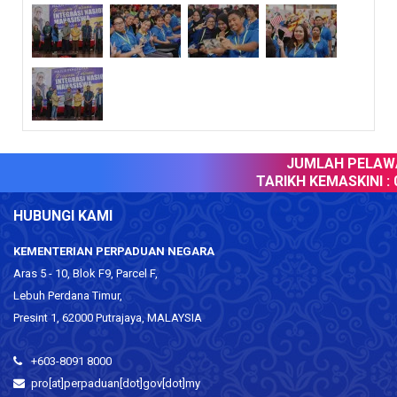
JUMLAH PELAWAT
TARIKH KEMASKINI :
0
HUBUNGI KAMI
KEMENTERIAN PERPADUAN NEGARA
Aras 5 - 10, Blok F9, Parcel F,
Lebuh Perdana Timur,
Presint 1, 62000 Putrajaya, MALAYSIA
+603-8091 8000
pro[at]perpaduan[dot]gov[dot]my