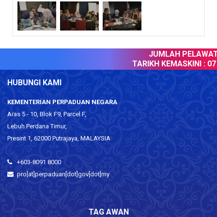
JUMLAH PELAWAT :
TARIKH KEMASKINI :
07 
HUBUNGI KAMI
KEMENTERIAN PERPADUAN NEGARA
Aras 5 - 10, Blok F9, Parcel F,
Lebuh Perdana Timur,
Presint 1, 62000 Putrajaya, MALAYSIA
+603-8091 8000
pro[at]perpaduan[dot]gov[dot]my
TAG AWAN