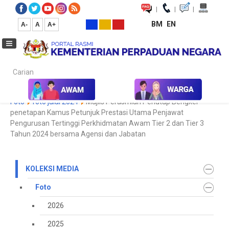
|
|
|
BM
EN
A-
A
A+
Carian...
Laman Utama
Media
Koleksi Media
Foto
2024
Galeri
Foto
foto julai 2024
Majlis Perasmian Penutup Bengkel
penetapan Kamus Petunjuk Prestasi Utama Penjawat
Pengurusan Tertinggi Perkhidmatan Awam Tier 2 dan Tier 3
Tahun 2024 bersama Agensi dan Jabatan
KOLEKSI MEDIA
Foto
2026
2025