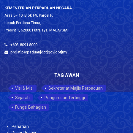
KEMENTERIAN PERPADUAN NEGARA
Aras 5 - 10, Blok F9, Parcel F,
Lebuh Perdana Timur,
Presint 1, 62000 Putrajaya, MALAYSIA
+603-8091 8000
pro[at]perpaduan[dot]gov[dot]my
TAG AWAN
Visi & Misi
Sekretariat Majlis Perpaduan
Sejarah
Pengurusan Tertinggi
Fungsi Bahagian
Penafian
Dasar Privasi