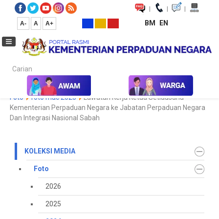
|
|
|
BM
EN
A-
A
A+
Carian...
Laman Utama
Media
Koleksi Media
Foto
2024
Galeri
Foto
foto mac 2025
Lawatan Kerja Ketua Setiausaha
Kementerian Perpaduan Negara ke Jabatan Perpaduan Negara
Dan Integrasi Nasional Sabah
KOLEKSI MEDIA
Foto
2026
2025