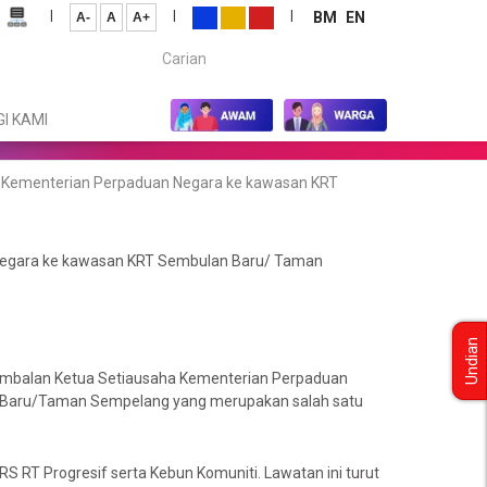
|
|
|
BM
EN
A-
A
A+
Carian...
I KAMI
a Kementerian Perpaduan Negara ke kawasan KRT
Negara ke kawasan KRT Sembulan Baru/ Taman
Undian
Timbalan Ketua Setiausaha Kementerian Perpaduan
 Baru/Taman Sempelang yang merupakan salah satu
RS RT Progresif serta Kebun Komuniti. Lawatan ini turut