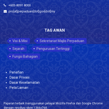
+603-8091 8000
pro[at]perpaduan[dot]gov[dot]my
TAG AWAN
Visi & Misi
Sekretariat Majlis Perpaduan
Sejarah
Pengurusan Tertinggi
Fungsi Bahagian
Penafian
Dasar Privasi
Dasar Keselamatan
Peta Laman
Paparan terbaik menggunakan pelayar Mozilla Firefox dan Google Chrome
dengan resolusi skrin 1366x768.