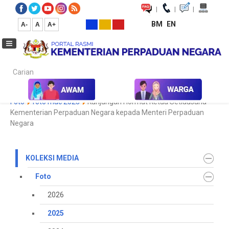
|
|
|
BM
EN
A-
A
A+
Carian...
Laman Utama
Media
Koleksi Media
Foto
2025
Galeri
Foto
foto mac 2025
Kunjungan Hormat Ketua Setiausaha
Kementerian Perpaduan Negara kepada Menteri Perpaduan
Negara
KOLEKSI MEDIA
Foto
2026
2025