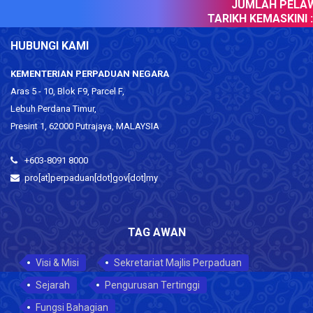
JUMLAH PELAWA
TARIKH KEMASKINI :
HUBUNGI KAMI
KEMENTERIAN PERPADUAN NEGARA
Aras 5 - 10, Blok F9, Parcel F,
Lebuh Perdana Timur,
Presint 1, 62000 Putrajaya, MALAYSIA
+603-8091 8000
pro[at]perpaduan[dot]gov[dot]my
TAG AWAN
Visi & Misi
Sekretariat Majlis Perpaduan
Sejarah
Pengurusan Tertinggi
Fungsi Bahagian