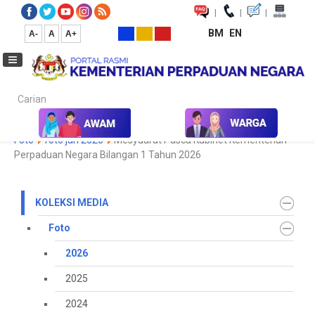
|
|
|
BM
EN
A-
A
A+
Carian...
Laman Utama
Media
Koleksi Media
Foto
2026
Galeri
Foto
foto jan 2026
Mesyuarat Pasca Kabinet Kementerian
Perpaduan Negara Bilangan 1 Tahun 2026
KOLEKSI MEDIA
Foto
2026
2025
2024