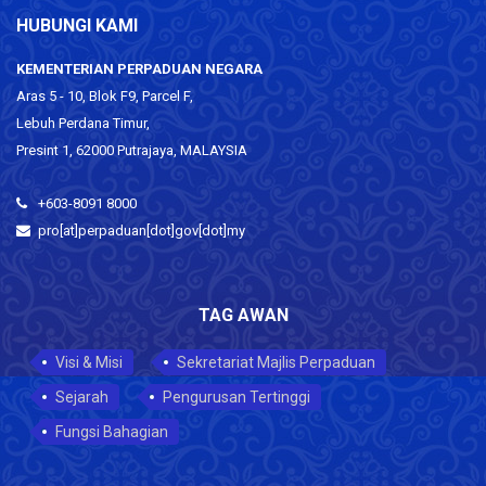
HUBUNGI KAMI
KEMENTERIAN PERPADUAN NEGARA
Aras 5 - 10, Blok F9, Parcel F,
Lebuh Perdana Timur,
Presint 1, 62000 Putrajaya, MALAYSIA
+603-8091 8000
pro[at]perpaduan[dot]gov[dot]my
TAG AWAN
Visi & Misi
Sekretariat Majlis Perpaduan
Sejarah
Pengurusan Tertinggi
Fungsi Bahagian