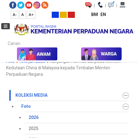
|
|
|
BM
EN
A-
A
A+
Carian...
Laman Utama
Media
Koleksi Media
Foto
2026
Galeri
Foto
foto jan 2026
Kunjungan Hormat daripada Menteri
Kedutaan China di Malaysia kepada Timbalan Menteri
Perpaduan Negara
KOLEKSI MEDIA
Foto
2026
2025