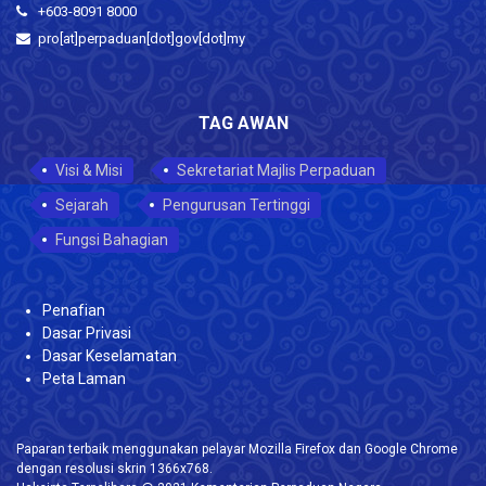
+603-8091 8000
pro[at]perpaduan[dot]gov[dot]my
TAG AWAN
Visi & Misi
Sekretariat Majlis Perpaduan
Sejarah
Pengurusan Tertinggi
Fungsi Bahagian
Penafian
Dasar Privasi
Dasar Keselamatan
Peta Laman
Paparan terbaik menggunakan pelayar Mozilla Firefox dan Google Chrome
dengan resolusi skrin 1366x768.