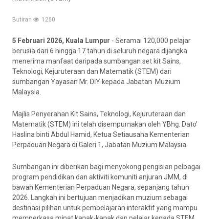
Butiran
1260
5 Februari 2026, Kuala Lumpur
- Seramai 120,000 pelajar
berusia dari 6 hingga 17 tahun di seluruh negara dijangka
menerima manfaat daripada sumbangan set kit Sains,
Teknologi, Kejuruteraan dan Matematik (STEM) dari
sumbangan Yayasan Mr. DIY kepada Jabatan Muzium
Malaysia.
Majlis Penyerahan Kit Sains, Teknologi, Kejuruteraan dan
Matematik (STEM) ini telah disempurnakan oleh YBhg. Dato’
Haslina binti Abdul Hamid, Ketua Setiausaha Kementerian
Perpaduan Negara di Galeri 1, Jabatan Muzium Malaysia.
Sumbangan ini diberikan bagi menyokong pengisian pelbagai
program pendidikan dan aktiviti komuniti anjuran JMM, di
bawah Kementerian Perpaduan Negara, sepanjang tahun
2026. Langkah ini bertujuan menjadikan muzium sebagai
destinasi pilihan untuk pembelajaran interaktif yang mampu
memperkasa minat kanak-kanak dan pelajar kepada STEM.