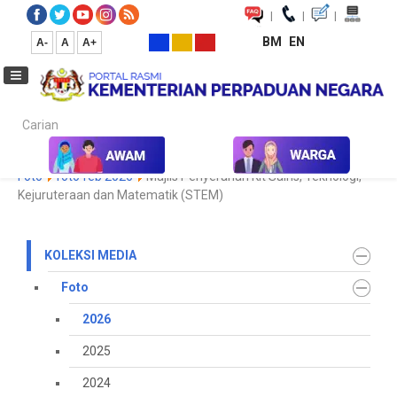
|
|
|
BM
EN
A-
A
A+
Carian...
Laman Utama
Media
Koleksi Media
Foto
2026
Galeri
Foto
foto feb 2026
Majlis Penyerahan Kit Sains, Teknologi,
Kejuruteraan dan Matematik (STEM)
KOLEKSI MEDIA
Foto
2026
2025
2024