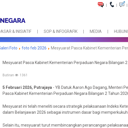
|
|
|
ASAR & INISIATIF
SOP & INFOGRAFIK
MEDIA
HUBUNG
Galeri Foto
foto feb 2026
Mesyuarat Pasca Kabinet Kementerian Pe
Mesyuarat Pasca Kabinet Kementerian Perpaduan Negara Bilangan 2
Butiran
1361
5 Februari 2026, Putrajaya
- YB Datuk Aaron Ago Dagang, Menteri 
Pasca Kabinet Kementerian Perpaduan Negara Bilangan 2 Tahun 202
Mesyuarat ini telah meneliti secara strategik pelaksanaan Indeks K
dalam Belanjawan 2026 sebagai instrumen dasar bagi memperkukuh 
Selain itu, mesyuarat turut membincangkan perancangan pelaksanaa