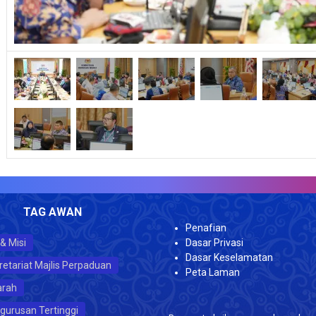
JUM
TAG AWAN
Penafian
 & Misi
Dasar Privasi
Dasar Keselamatan
retariat Majlis Perpaduan
Peta Laman
arah
gurusan Tertinggi