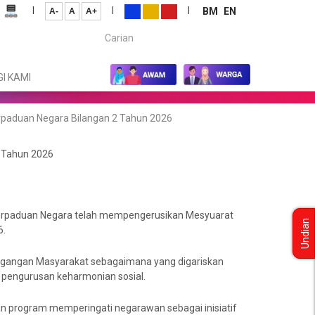
|
|
|
BM
EN
A-
A
A+
Carian...
I KAMI
rpaduan Negara Bilangan 2 Tahun 2026
 Tahun 2026
Perpaduan Negara telah mempengerusikan Mesyuarat
Undian
6.
etegangan Masyarakat sebagaimana yang digariskan
pengurusan keharmonian sosial.
n program memperingati negarawan sebagai inisiatif