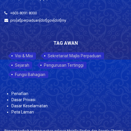
+603-8091 8000
pro[at]perpaduan[dot]gov[dot]my
TAG AWAN
Visi & Misi
Sekretariat Majlis Perpaduan
Sejarah
Pengurusan Tertinggi
Fungsi Bahagian
Penafian
Dasar Privasi
Dasar Keselamatan
Peta Laman
Paparan terbaik menggunakan pelayar Mozilla Firefox dan Google Chrome