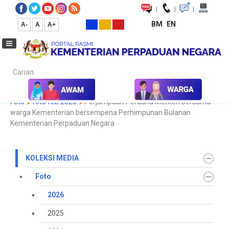
|
|
|
BM
EN
A-
A
A+
Carian...
Laman Utama
Media
Koleksi Media
Foto
2026
Galeri
Foto
foto feb 2026
Perjumpaan Perdana Menteri bersama
warga Kementerian bersempena Perhimpunan Bulanan
Kementerian Perpaduan Negara
KOLEKSI MEDIA
Foto
2026
2025