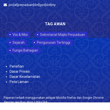
pro[at]perpaduan[dot]gov[dot]my
TAG AWAN
Visi & Misi
Sekretariat Majlis Perpaduan
Sejarah
Pengurusan Tertinggi
Fungsi Bahagian
Penafian
Dasar Privasi
Dasar Keselamatan
Peta Laman
Paparan terbaik menggunakan pelayar Mozilla Firefox dan Google Chrome
dengan resolusi skrin 1366x768.
Hakcipta Terpelihara @ 2021 Kementerian Perpaduan Negara