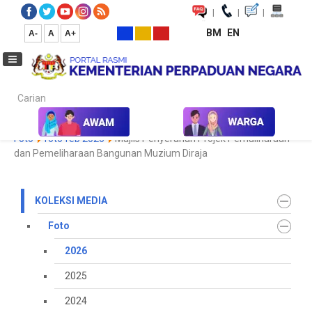
|
|
|
BM
EN
A-
A
A+
Carian...
Laman Utama
Media
Koleksi Media
Foto
2026
Galeri
Foto
foto feb 2026
Majlis Penyerahan Projek Pemuliharaan
dan Pemeliharaan Bangunan Muzium Diraja
KOLEKSI MEDIA
Foto
2026
2025
2024