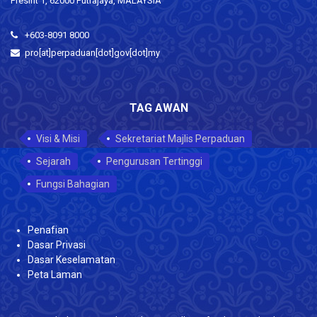
Presint 1, 62000 Putrajaya, MALAYSIA
+603-8091 8000
pro[at]perpaduan[dot]gov[dot]my
TAG AWAN
Visi & Misi
Sekretariat Majlis Perpaduan
Sejarah
Pengurusan Tertinggi
Fungsi Bahagian
Penafian
Dasar Privasi
Dasar Keselamatan
Peta Laman