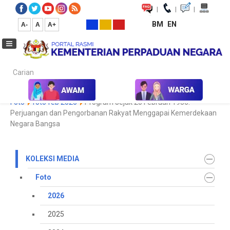
|
|
|
BM
EN
A-
A
A+
Carian...
Laman Utama
Media
Koleksi Media
Foto
2026
Galeri
Foto
foto feb 2026
Program Jejak 20 Februari 1956:
Perjuangan dan Pengorbanan Rakyat Menggapai Kemerdekaan
Negara Bangsa
KOLEKSI MEDIA
Foto
2026
2025