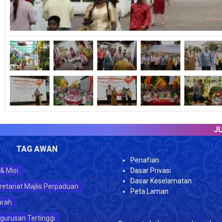
JUMLA
TAG AWAN
Penafian
 & Misi
Dasar Privasi
Dasar Keselamatan
retariat Majlis Perpaduan
Peta Laman
arah
gurusan Tertinggi