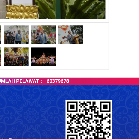
H PELAWAT :
60379678