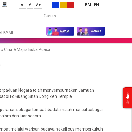
|
|
|
BM
EN
A-
A
A+
Carian...
I KAMI
Cina & Majlis Buka Puasa
a
 Perpaduan Negara telah menyempurnakan Jamuan
Undian
at di Fo Guang Shan Dong Zen Temple.
rperanan sebagai tempat ibadat, malah muncul sebagai
dalam dan luar negara.
empat melalui warisan budaya, sekali gus memperkukuh