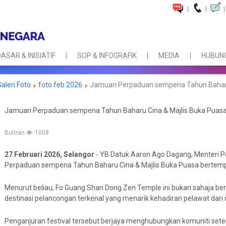
|
|
|
ASAR & INISIATIF
SOP & INFOGRAFIK
MEDIA
HUBUNG
Galeri Foto
foto feb 2026
Jamuan Perpaduan sempena Tahun Baharu 
Jamuan Perpaduan sempena Tahun Baharu Cina & Majlis Buka Puas
Butiran
1008
27 Februari 2026, Selangor
- YB Datuk Aaron Ago Dagang, Menteri
Perpaduan sempena Tahun Baharu Cina & Majlis Buka Puasa bertemp
Menurut beliau, Fo Guang Shan Dong Zen Temple ini bukan sahaja be
destinasi pelancongan terkenal yang menarik kehadiran pelawat dari 
Penganjuran festival tersebut berjaya menghubungkan komuniti set