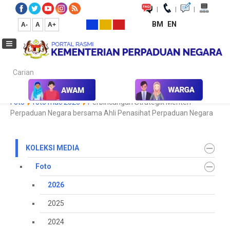
|
|
|
BM
EN
A-
A
A+
Carian...
Laman Utama
Media
Koleksi Media
Foto
2026
Galeri
Foto
foto mac 2026
Perbincangan Strategik Menteri
Perpaduan Negara bersama Ahli Penasihat Perpaduan Negara
KOLEKSI MEDIA
Foto
2026
2025
2024