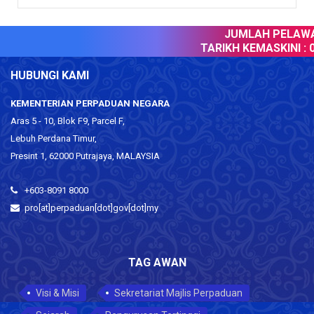
JUMLAH PELAWAT
TARIKH KEMASKINI :
09
HUBUNGI KAMI
KEMENTERIAN PERPADUAN NEGARA
Aras 5 - 10, Blok F9, Parcel F,
Lebuh Perdana Timur,
Presint 1, 62000 Putrajaya, MALAYSIA
+603-8091 8000
pro[at]perpaduan[dot]gov[dot]my
TAG AWAN
Visi & Misi
Sekretariat Majlis Perpaduan