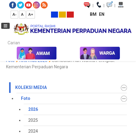
|
|
|
BM
EN
A-
A
A+
Carian...
Laman Utama
Media
Koleksi Media
Foto
2026
Galeri
Foto
foto mac 2026
Sambutan Hari Wanita Peringkat
Kementerian Perpaduan Negara
KOLEKSI MEDIA
Foto
2026
2025
2024