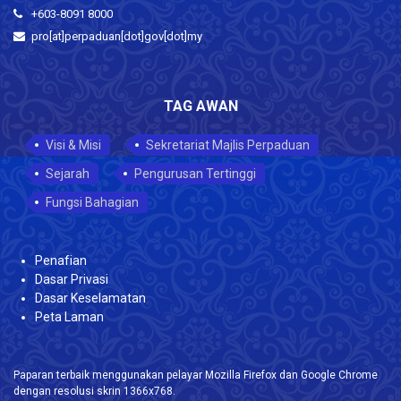
+603-8091 8000
pro[at]perpaduan[dot]gov[dot]my
TAG AWAN
Visi & Misi
Sekretariat Majlis Perpaduan
Sejarah
Pengurusan Tertinggi
Fungsi Bahagian
Penafian
Dasar Privasi
Dasar Keselamatan
Peta Laman
Paparan terbaik menggunakan pelayar Mozilla Firefox dan Google Chrome
dengan resolusi skrin 1366x768.