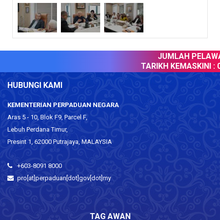
JUMLAH PELAWAT
TARIKH KEMASKINI :
0
HUBUNGI KAMI
KEMENTERIAN PERPADUAN NEGARA
Aras 5 - 10, Blok F9, Parcel F,
Lebuh Perdana Timur,
Presint 1, 62000 Putrajaya, MALAYSIA
+603-8091 8000
pro[at]perpaduan[dot]gov[dot]my
TAG AWAN