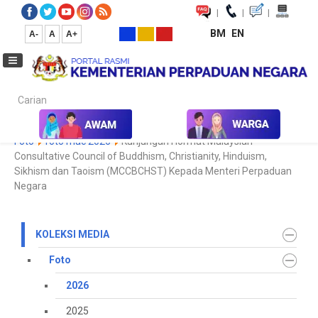
|
|
|
BM
EN
A-
A
A+
Carian...
Laman Utama
Media
Koleksi Media
Foto
2026
Galeri
Foto
foto mac 2026
Kunjungan Hormat Malaysian
Consultative Council of Buddhism, Christianity, Hinduism,
Sikhism dan Taoism (MCCBCHST) Kepada Menteri Perpaduan
Negara
KOLEKSI MEDIA
Foto
2026
2025