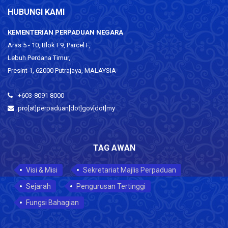
HUBUNGI KAMI
KEMENTERIAN PERPADUAN NEGARA
Aras 5 - 10, Blok F9, Parcel F,
Lebuh Perdana Timur,
Presint 1, 62000 Putrajaya, MALAYSIA
+603-8091 8000
pro[at]perpaduan[dot]gov[dot]my
TAG AWAN
Visi & Misi
Sekretariat Majlis Perpaduan
Sejarah
Pengurusan Tertinggi
Fungsi Bahagian