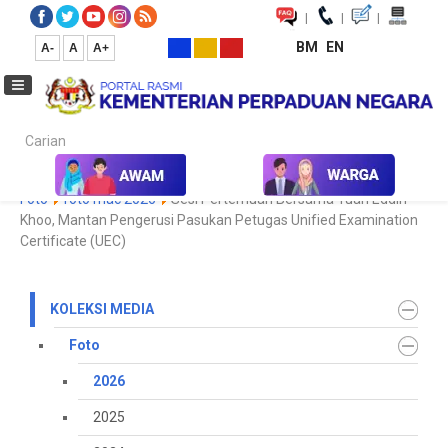
|
|
|
BM
EN
A-
A
A+
Carian...
Laman Utama
Media
Koleksi Media
Foto
2026
Galeri
Foto
foto mac 2026
Sesi Pertemuan Bersama Tuan Eddin
Khoo, Mantan Pengerusi Pasukan Petugas Unified Examination
Certificate (UEC)
KOLEKSI MEDIA
Foto
2026
2025