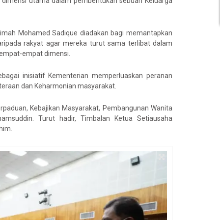
 dimensi utama dalam pembentukan sebuah Keluarga
Halimah Mohamed Sadique diadakan bagi memantapkan
ipada rakyat agar mereka turut sama terlibat dalam
-empat-empat dimensi.
bagai inisiatif Kementerian memperluaskan peranan
hteraan dan Keharmonian masyarakat.
 Perpaduan, Kebajikan Masyarakat, Pembangunan Wanita
amsuddin. Turut hadir, Timbalan Ketua Setiausaha
him.