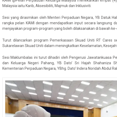
KAMI @Pelan Perpaduan Keluarga Malaysia menekankan empat (4)
Malaysia iaitu Karib, Aksesibiliti, Majmuk dan Inklusiviti.
Sesi yang dirasmikan oleh Menteri Perpaduan Negara, YB Datuk 
rangka pelan KAMI dengan mendapatkan input secara langsung dar
menjayakan program-program yang boleh dilaksanakan di bawah ke
Turut dilancarkan program Pemerkasaan Skuad Uniti RT Cares se
Sukarelawan Skuad Uniti dalam meningkatkan Keselamatan, Keseja
Sesi Maklumbalas ini turut dihadiri oleh Pengerusi Jawatankuasa
dan Keluarga Negeri Pahang, YB Dato’ Sri Hajah Shahaniza Sh
Kementerian Perpaduan Negara, YBhg. Dato’ Indera Noridah Abdul Ra