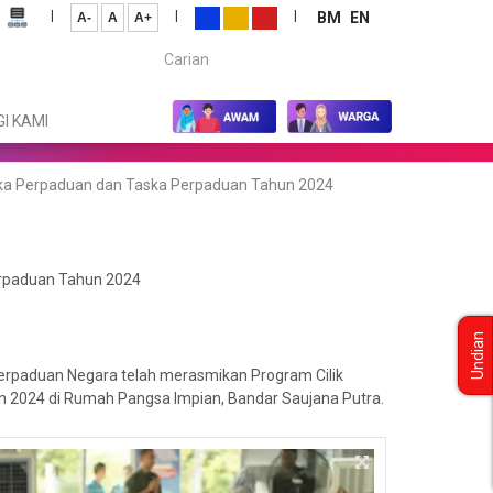
|
|
|
BM
EN
A-
A
A+
Carian...
I KAMI
ika Perpaduan dan Taska Perpaduan Tahun 2024
erpaduan Tahun 2024
Undian
erpaduan Negara telah merasmikan Program Cilik
 2024 di Rumah Pangsa Impian, Bandar Saujana Putra.