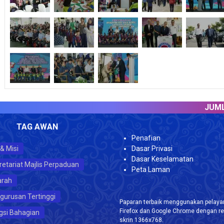
JUMLAH P
TAG AWAN
Penafian
 & Misi
Dasar Privasi
Dasar Keselamatan
retariat Majlis Perpaduan
Peta Laman
arah
gurusan Tertinggi
Paparan terbaik menggunakan pelayar
Firefox dan Google Chrome dengan re
gsi Bahagian
skrin 1366x768.