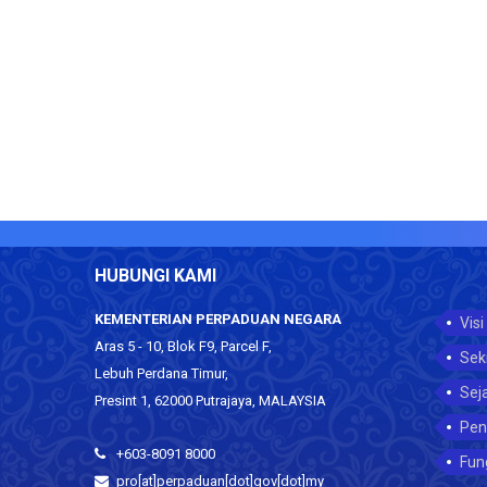
HUBUNGI KAMI
KEMENTERIAN PERPADUAN NEGARA
Visi
Aras 5 - 10, Blok F9, Parcel F,
Sek
Lebuh Perdana Timur,
Sej
Presint 1, 62000 Putrajaya, MALAYSIA
Pen
+603-8091 8000
Fun
pro[at]perpaduan[dot]gov[dot]my