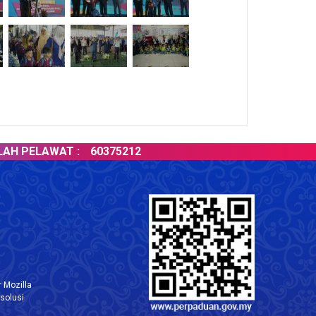
ELAWAT :
60375212
 Mozilla
solusi