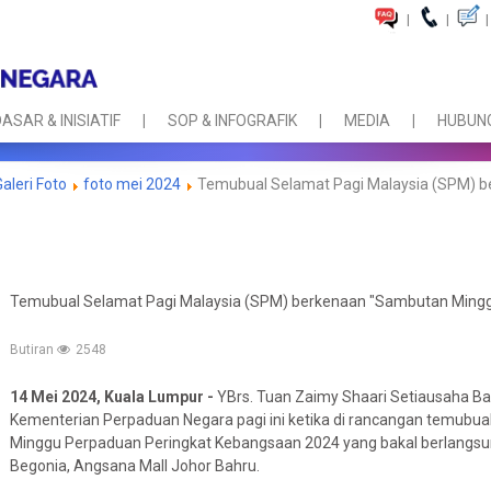
|
|
|
ASAR & INISIATIF
SOP & INFOGRAFIK
MEDIA
HUBUNG
Galeri Foto
foto mei 2024
Temubual Selamat Pagi Malaysia (SPM) b
Temubual Selamat Pagi Malaysia (SPM) berkenaan "Sambutan Ming
Butiran
2548
14 Mei 2024, Kuala Lumpur -
YBrs. Tuan Zaimy Shaari Setiausaha 
Kementerian Perpaduan Negara pagi ini ketika di rancangan temubu
Minggu Perpaduan Peringkat Kebangsaan 2024 yang bakal berlangsun
Begonia, Angsana Mall Johor Bahru.