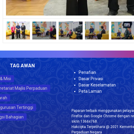
JU
TAG AWAN
Penafian
 & Misi
Dasar Privasi
Dasar Keselamatan
retariat Majlis Perpaduan
Peta Laman
arah
gurusan Tertinggi
Paparan terbaik menggunakan pelayar
Firefox dan Google Chrome dengan re
gsi Bahagian
skrin 1366x768.
Hakcipta Terpelihara @ 2021 Kemente
Perpaduan Negara