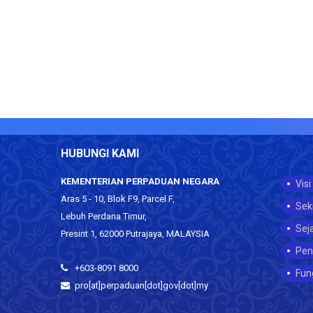
HUBUNGI KAMI
KEMENTERIAN PERPADUAN NEGARA
Visi
Aras 5 - 10, Blok F9, Parcel F,
Sek
Lebuh Perdana Timur,
Sej
Presint 1, 62000 Putrajaya, MALAYSIA
Pen
+603-8091 8000
Fun
pro[at]perpaduan[dot]gov[dot]my