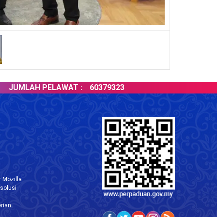
MLAH PELAWAT :
60379323
 Mozilla
solusi
rian