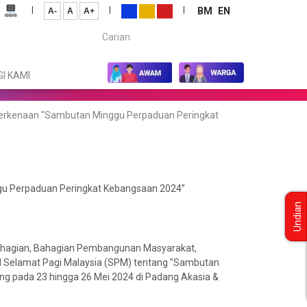
|
|
|
BM
EN
A-
A
A+
Carian...
I KAMI
erkenaan "Sambutan Minggu Perpaduan Peringkat
gu Perpaduan Peringkat Kebangsaan 2024”
Undian
Bahagian, Bahagian Pembangunan Masyarakat,
al Selamat Pagi Malaysia (SPM) tentang "Sambutan
g pada 23 hingga 26 Mei 2024 di Padang Akasia &