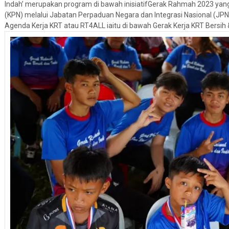
Indah’ merupakan program di bawah inisiatifGerak Rahmah 2023 yan
(KPN) melalui Jabatan Perpaduan Negara dan Integrasi Nasional (JPN
Agenda Kerja KRT atau RT4ALL iaitu di bawah Gerak Kerja KRT Bersih 