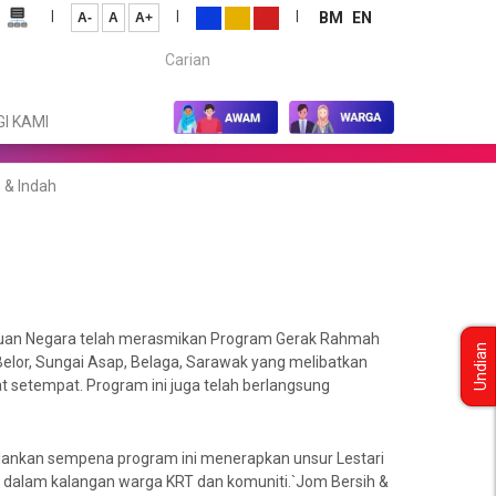
|
|
|
BM
EN
A-
A
A+
Carian...
I KAMI
 & Indah
duan Negara telah merasmikan Program Gerak Rahmah
Undian
Belor, Sungai Asap, Belaga, Sarawak yang melibatkan
 setempat. Program ini juga telah berlangsung
alankan sempena program ini menerapkan unsur Lestari
r dalam kalangan warga KRT dan komuniti.`Jom Bersih &