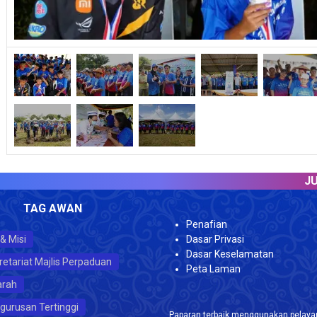
JUMLAH
TAG AWAN
Penafian
 & Misi
Dasar Privasi
Dasar Keselamatan
retariat Majlis Perpaduan
Peta Laman
arah
gurusan Tertinggi
Paparan terbaik menggunakan pelayar