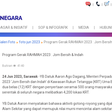
|
|
|
ASAR & INISIATIF
SOP & INFOGRAFIK
MEDIA
HUBUNG
Galeri Foto
foto jun 2023
Program Gerak RAHMAH 2023 : Jom Bersih
Program Gerak RAHMAH 2023 : Jom Bersih & Indah
Butiran
4140
24 Jun 2023, Sarawak
-YB Datuk Aaron Ago Dagang, Menteri Perpa
2023 ‘Jom Bersih dan Indah’ di Kawasan Rukun Tetangga (KRT) Uma
dua belas (12) KRT dengan penyertaan seramai 500 orang masyarakat
serentak di seluruh negara melibatkan 4,200 lokasi KRT.
YB Datuk Aaron menyatakan bahawa aktiviti gotong-royong yang dij
Alam Sekitar yang dapat memupuk nilai murni mencintai alam sekita