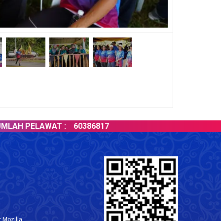
 PELAWAT :
60386817
 Mozilla