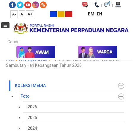
|
|
|
BM
EN
A-
A
A+
Carian...
Laman Utama
Media
Koleksi Media
Foto
2023
Galeri
Foto
foto ogos 2023
Perarakan dan Perbarisan sempena
Sambutan Hari Kebangsaan Tahun 2023
KOLEKSI MEDIA
Foto
2026
2025
2024