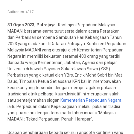
Butiran
4317
31 Ogos 2023, Putrajaya
-Kontinjen Perpaduan Malaysia
MADANI bersama-sama turut serta dalam acara Perarakan
dan Perbarisan sempena Sambutan Hari Kebangsaan Tahun
2023 yang diadakan di Dataran Putrajaya. Kontinjen Perpaduan
Malaysia MADANI yang diterajui oleh Kementerian Perpaduan
Negara ini memiliki kekuatan seramai 400 orang yang terdiri
daripada warga Kementerian, Jabatan, Agensi dan pelajar
Universiti di bawah Yayasan Sukarelawan Siswa (YSS).
Perbarisan yang
diketuai oleh YBrs. Encik Mohd Sobri bin Mat
Daud, Timbalan Ketua Setiausaha KPN kali ini membawakan
keunikan yang tersendiri dengan memperagakan pakaian
tradisional etnik pelbagai kaum.Inisiatif ini merupakan salah
satu penterjemahan slogan
Kementerian Perpaduan Negara
iaitu Perpaduan dalam Kepelbagaian melalui pakaian tradisi
yang jua selari dengan tema pada tahun ini iaitu 'Malaysia
MADANI : Tekad Perpaduan, Penuhi Harapan'.
Ucapan penghargaan kepada seluruh anggota kontinjen yang