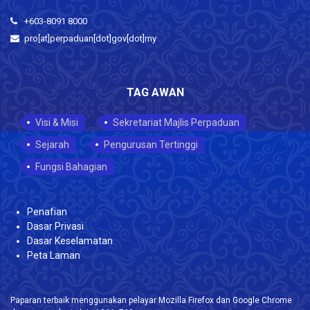
+603-8091 8000
pro[at]perpaduan[dot]gov[dot]my
TAG AWAN
Visi & Misi
Sekretariat Majlis Perpaduan
Sejarah
Pengurusan Tertinggi
Fungsi Bahagian
Penafian
Dasar Privasi
Dasar Keselamatan
Peta Laman
Paparan terbaik menggunakan pelayar Mozilla Firefox dan Google Chrome