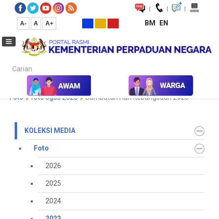
|
|
|
BM
EN
A-
A
A+
Carian...
Laman Utama
Media
Koleksi Media
Foto
2023
Galeri
Foto
foto ogos 2023
Sambutan Hari Kebangsaan 2023
KOLEKSI MEDIA
Foto
2026
2025
2024
2023