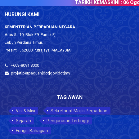
TARIKH KEMASKINI :
06 Ogos
HUBUNGI KAMI
KEMENTERIAN PERPADUAN NEGARA
Aras 5 - 10, Blok F9, Parcel F,
Lebuh Perdana Timur,
Presint 1, 62000 Putrajaya, MALAYSIA
+603-8091 8000
pro[at]perpaduan[dot]gov[dot]my
TAG AWAN
Visi & Misi
Sekretariat Majlis Perpaduan
Sejarah
Pengurusan Tertinggi
Fungsi Bahagian