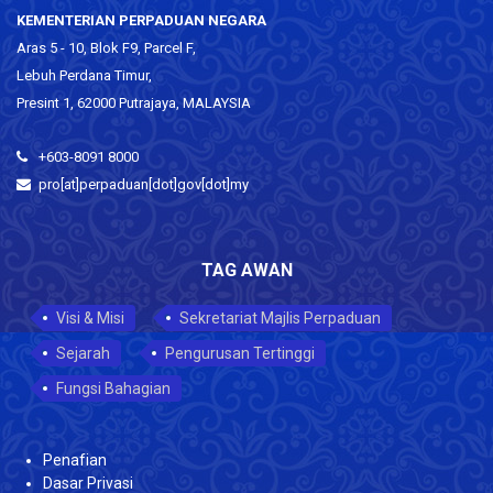
KEMENTERIAN PERPADUAN NEGARA
Aras 5 - 10, Blok F9, Parcel F,
Lebuh Perdana Timur,
Presint 1, 62000 Putrajaya, MALAYSIA
+603-8091 8000
pro[at]perpaduan[dot]gov[dot]my
TAG AWAN
Visi & Misi
Sekretariat Majlis Perpaduan
Sejarah
Pengurusan Tertinggi
Fungsi Bahagian
Penafian
Dasar Privasi