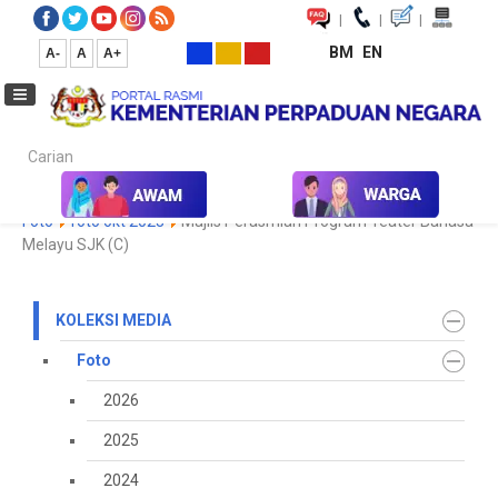
|
|
|
BM
EN
A-
A
A+
Carian...
Laman Utama
Media
Koleksi Media
Foto
2023
Galeri
Foto
foto okt 2023
Majlis Perasmian Program Teater Bahasa
Melayu SJK (C)
KOLEKSI MEDIA
Foto
2026
2025
2024