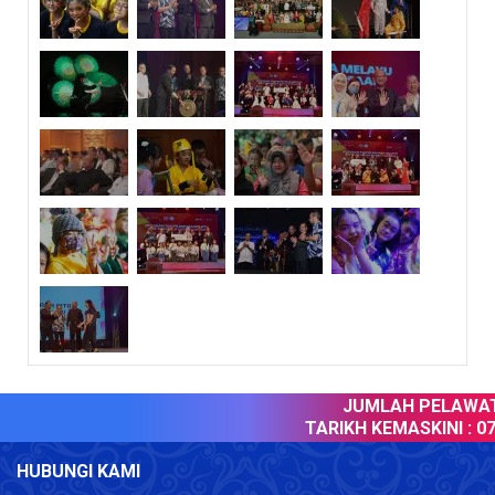
JUMLAH PELAWAT 
TARIKH KEMASKINI :
07 
HUBUNGI KAMI