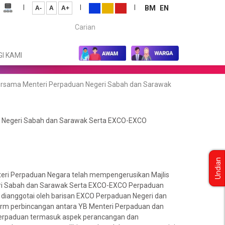
|
|
|
BM
EN
A-
A
A+
Carian...
I KAMI
ersama Menteri Perpaduan Negeri Sabah dan Sarawak
n Negeri Sabah dan Sarawak Serta EXCO-EXCO
Undian
teri Perpaduan Negara telah mempengerusikan Majlis
ri Sabah dan Sarawak Serta EXCO-EXCO Perpaduan
y dianggotai oleh barisan EXCO Perpaduan Negeri dan
orm perbincangan antara YB Menteri Perpaduan dan
erpaduan termasuk aspek perancangan dan