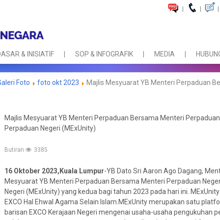
|
|
|
ASAR & INISIATIF
SOP & INFOGRAFIK
MEDIA
HUBUNG
Galeri Foto
foto okt 2023
Majlis Mesyuarat YB Menteri Perpaduan B
Majlis Mesyuarat YB Menteri Perpaduan Bersama Menteri Perpadua
Perpaduan Negeri (MExUnity)
Butiran
3385
16 Oktober 2023,Kuala Lumpur
-YB Dato Sri Aaron Ago Dagang, Men
Mesyuarat YB Menteri Perpaduan Bersama Menteri Perpaduan Nege
Negeri (MExUnity) yang kedua bagi tahun 2023 pada hari ini. MExUnit
EXCO Hal Ehwal Agama Selain Islam.MExUnity merupakan satu platf
barisan EXCO Kerajaan Negeri mengenai usaha-usaha
pengukuhan p