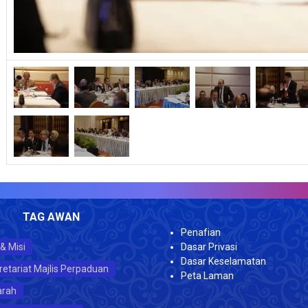
JU
TAG AWAN
Penafian
 & Misi
Dasar Privasi
Dasar Keselamatan
retariat Majlis Perpaduan
Peta Laman
arah