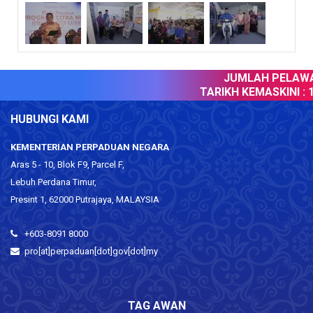
JUMLAH PELAWAT
TARIKH KEMASKINI :
10
HUBUNGI KAMI
KEMENTERIAN PERPADUAN NEGARA
Aras 5 - 10, Blok F9, Parcel F,
Lebuh Perdana Timur,
Presint 1, 62000 Putrajaya, MALAYSIA
+603-8091 8000
pro[at]perpaduan[dot]gov[dot]my
TAG AWAN