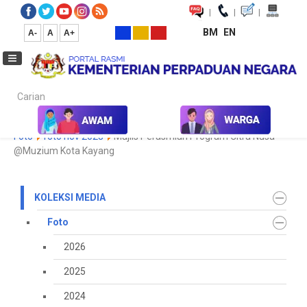
|
|
|
BM
EN
A-
A
A+
Carian...
Laman Utama
Media
Koleksi Media
Foto
2023
Galeri
Foto
foto nov 2023
Majlis Perasmian Program Citra Nusa
@Muzium Kota Kayang
KOLEKSI MEDIA
Foto
2026
2025
2024