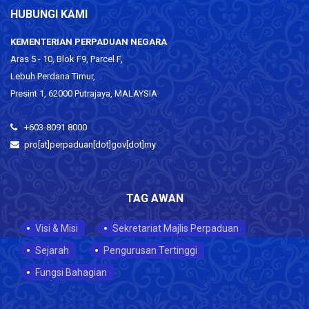
HUBUNGI KAMI
KEMENTERIAN PERPADUAN NEGARA
Aras 5 - 10, Blok F9, Parcel F,
Lebuh Perdana Timur,
Presint 1, 62000 Putrajaya, MALAYSIA
+603-8091 8000
pro[at]perpaduan[dot]gov[dot]my
TAG AWAN
Visi & Misi
Sekretariat Majlis Perpaduan
Sejarah
Pengurusan Tertinggi
Fungsi Bahagian