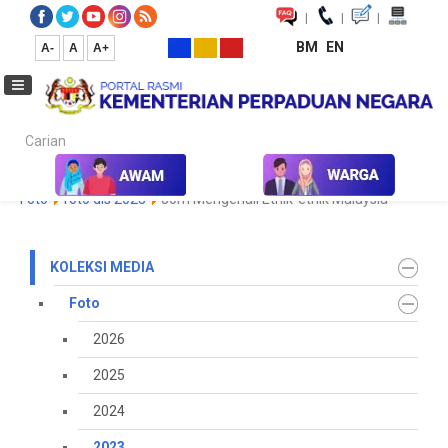
|
|
|
BM
EN
A-
A
A+
Carian...
Laman Utama
Media
Koleksi Media
Foto
2023
Galeri
Foto
foto dis 2023
Jom Mengenali Etnik-etnik Malaysia
KOLEKSI MEDIA
Foto
2026
2025
2024
2023