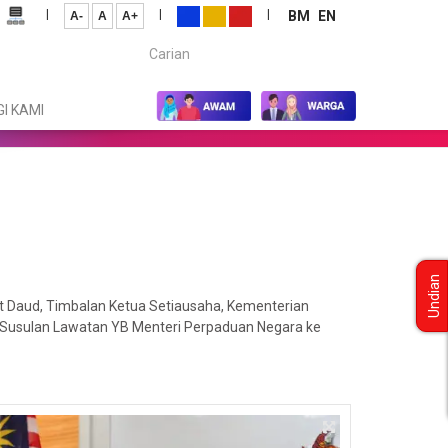
|
|
|
BM
EN
A-
A
A+
Carian...
I KAMI
Undian
t Daud, Timbalan Ketua Setiausaha, Kementerian
 Susulan Lawatan YB Menteri Perpaduan Negara ke