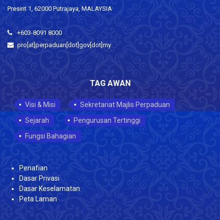
Presint 1, 62000 Putrajaya, MALAYSIA
+603-8091 8000
pro[at]perpaduan[dot]gov[dot]my
TAG AWAN
Visi & Misi
Sekretariat Majlis Perpaduan
Sejarah
Pengurusan Tertinggi
Fungsi Bahagian
Penafian
Dasar Privasi
Dasar Keselamatan
Peta Laman