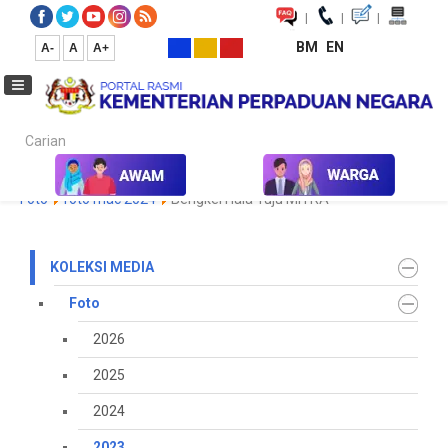
|
|
|
BM
EN
A-
A
A+
Carian...
Laman Utama
Media
Koleksi Media
Foto
2023
Galeri
Foto
foto mac 2024
Bengkel Hala Tuju MITRA
KOLEKSI MEDIA
Foto
2026
2025
2024
2023