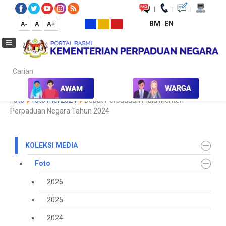
|
|
|
BM
EN
A-
A
A+
Carian...
Laman Utama
Media
Koleksi Media
Foto
2023
Galeri
Foto
foto mei 2024
Debat Perpaduan Piala Menteri
Perpaduan Negara Tahun 2024
KOLEKSI MEDIA
Foto
2026
2025
2024