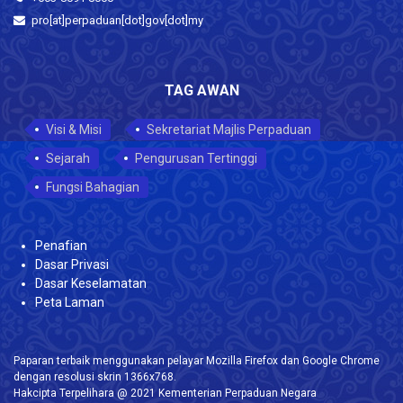
pro[at]perpaduan[dot]gov[dot]my
TAG AWAN
Visi & Misi
Sekretariat Majlis Perpaduan
Sejarah
Pengurusan Tertinggi
Fungsi Bahagian
Penafian
Dasar Privasi
Dasar Keselamatan
Peta Laman
Paparan terbaik menggunakan pelayar Mozilla Firefox dan Google Chrome
dengan resolusi skrin 1366x768.
Hakcipta Terpelihara @ 2021 Kementerian Perpaduan Negara