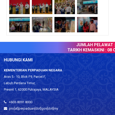
JUMLAH PELAWAT :
TARIKH KEMASKINI :
08 O
HUBUNGI KAMI
KEMENTERIAN PERPADUAN NEGARA
Aras 5 - 10, Blok F9, Parcel F,
Lebuh Perdana Timur,
Presint 1, 62000 Putrajaya, MALAYSIA
+603-8091 8000
pro[at]perpaduan[dot]gov[dot]my