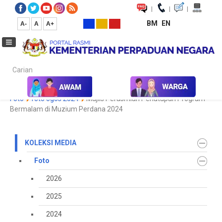
|
|
|
BM
EN
A-
A
A+
Carian...
Laman Utama
Media
Koleksi Media
Foto
2023
Galeri
Foto
foto ogos 2024
Majlis Perasmian Penutupan Program
Bermalam di Muzium Perdana 2024
KOLEKSI MEDIA
Foto
2026
2025
2024