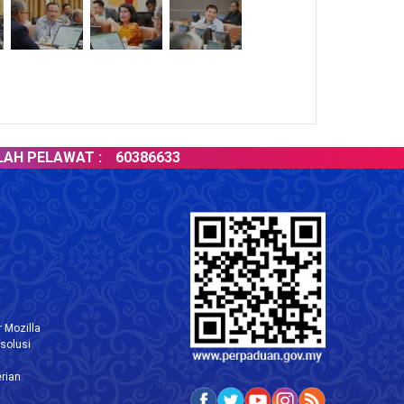
PELAWAT :
60386633
 Mozilla
solusi
rian