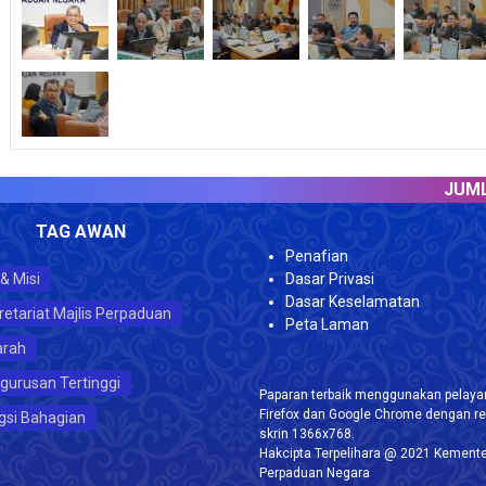
JUMLAH 
TAG AWAN
Penafian
 & Misi
Dasar Privasi
Dasar Keselamatan
retariat Majlis Perpaduan
Peta Laman
arah
gurusan Tertinggi
Paparan terbaik menggunakan pelayar
Firefox dan Google Chrome dengan re
gsi Bahagian
skrin 1366x768.
Hakcipta Terpelihara @ 2021 Kemente
Perpaduan Negara