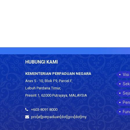
HUBUNGI KAMI
KEMENTERIAN PERPADUAN NEGARA
Visi
Aras 5 - 10, Blok F9, Parcel F,
Sek
Lebuh Perdana Timur,
Sej
Presint 1, 62000 Putrajaya, MALAYSIA
Pen
+603-8091 8000
Fun
pro[at]perpaduan[dot]gov[dot]my