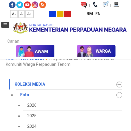
|
|
|
BM
EN
A-
A
A+
Carian...
Laman Utama
Media
Koleksi Media
Foto
2023
Galeri
Foto
foto mei 2025
Program Santuni MADANI bersama
Komuniti Warga Perpaduan Tenom
KOLEKSI MEDIA
Foto
2026
2025
2024