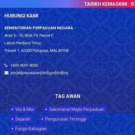
TARIKH KEMASKINI :
07
HUBUNGI KAMI
KEMENTERIAN PERPADUAN NEGARA
Aras 5 - 10, Blok F9, Parcel F,
Lebuh Perdana Timur,
Presint 1, 62000 Putrajaya, MALAYSIA
+603-8091 8000
pro[at]perpaduan[dot]gov[dot]my
TAG AWAN
Visi & Misi
Sekretariat Majlis Perpaduan
Sejarah
Pengurusan Tertinggi
Fungsi Bahagian