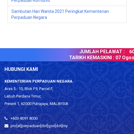
Perpaduan Komuniti”
Sambutan Hari Wanita 2021 Peringkat Kementerian
Perpaduan Negara
JUMLAH PELAWAT :
60375
TARIKH KEMASKINI :
07 Ogos 20
HUBUNGI KAMI
KEMENTERIAN PERPADUAN NEGARA
Aras 5 - 10, Blok F9, Parcel F,
Lebuh Perdana Timur,
Presint 1, 62000 Putrajaya, MALAYSIA
+603-8091 8000
pro[at]perpaduan[dot]gov[dot]my