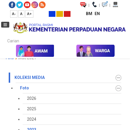
|
|
|
BM
EN
A-
A
A+
Carian...
Laman Utama
Media
Koleksi Media
Foto
2023
Galeri
Foto
Mac 2021
KOLEKSI MEDIA
Foto
2026
2025
2024
2023