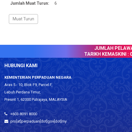
Jumlah Muat Turun:
6
JUMLAH PELAWAT
TARIKH KEMASKINI :
0
HUBUNGI KAMI
KEMENTERIAN PERPADUAN NEGARA
Aras 5 - 10, Blok F9, Parcel F,
Lebuh Perdana Timur,
Presint 1, 62000 Putrajaya, MALAYSIA
+603-8091 8000
pro[at]perpaduan[dot]gov[dot]my