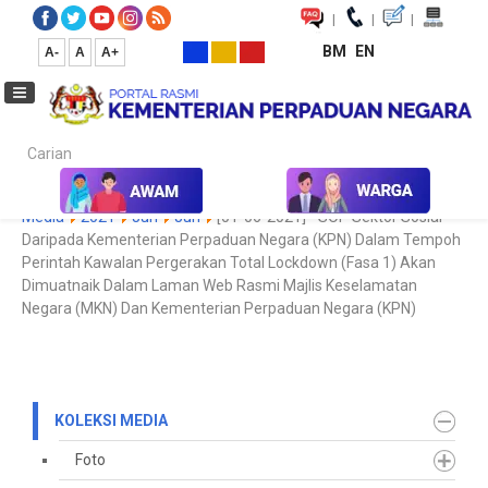
|
|
|
BM
EN
A-
A
A+
Carian...
Laman Utama
Media
Koleksi Media
Kenyataan / Siaran
Media
2021
Jun
Jun
[01-06-2021] - SOP Sektor Sosial
Daripada Kementerian Perpaduan Negara (KPN) Dalam Tempoh
Perintah Kawalan Pergerakan Total Lockdown (Fasa 1) Akan
Dimuatnaik Dalam Laman Web Rasmi Majlis Keselamatan
Negara (MKN) Dan Kementerian Perpaduan Negara (KPN)
KOLEKSI MEDIA
Foto