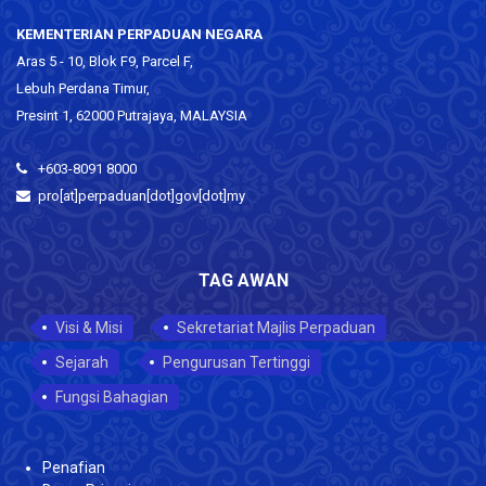
KEMENTERIAN PERPADUAN NEGARA
Aras 5 - 10, Blok F9, Parcel F,
Lebuh Perdana Timur,
Presint 1, 62000 Putrajaya, MALAYSIA
+603-8091 8000
pro[at]perpaduan[dot]gov[dot]my
TAG AWAN
Visi & Misi
Sekretariat Majlis Perpaduan
Sejarah
Pengurusan Tertinggi
Fungsi Bahagian
Penafian