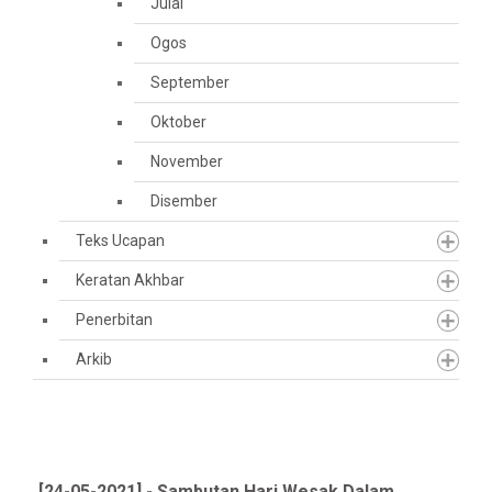
Julai
Ogos
September
Oktober
November
Disember
Teks Ucapan
Keratan Akhbar
Penerbitan
Arkib
[24-05-2021] - Sambutan Hari Wesak Dalam