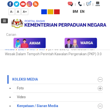
|
|
|
BM
EN
A-
A
A+
Carian...
Laman Utama
Media
Koleksi Media
Kenyataan / Siaran
Media
2021
Mei
Mei
[24-05-2021] - Sambutan Hari
Wesak Dalam Tempoh Perintah Kawalan Pergerakan (PKP) 3.0
KOLEKSI MEDIA
Foto
Video
Kenyataan / Siaran Media