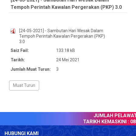
Tempoh Perintah Kawalan Pergerakan (PKP) 3.0
[24-05-2021] - Sambutan Hari Wesak Dalam
Tempoh Perintah Kawalan Pergerakan (PKP)
3.0
Saiz Fail:
133.18 kB
Tarikh:
24 Mei 2021
Jumlah Muat Turun:
3
JUMLAH PELAWAT 
TARIKH KEMASKINI :
08 
HUBUNGI KAMI