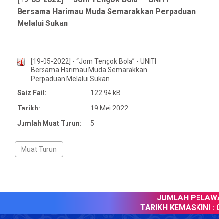
Bersama Harimau Muda Semarakkan Perpaduan
Melalui Sukan
[19-05-2022] - “Jom Tengok Bola” - UNITI
Bersama Harimau Muda Semarakkan
Perpaduan Melalui Sukan
Saiz Fail:
122.94 kB
Tarikh:
19 Mei 2022
Jumlah Muat Turun:
5
JUMLAH PELAWAT
TARIKH KEMASKINI :
0