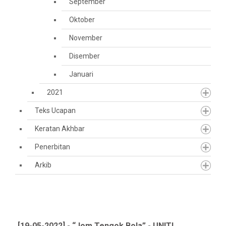
September
Oktober
November
Disember
Januari
2021
Teks Ucapan
Keratan Akhbar
Penerbitan
Arkib
[19-05-2022] - “Jom Tengok Bola” - UNITI