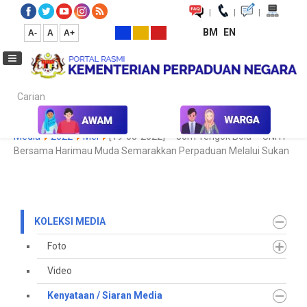
|
|
|
BM
EN
A-
A
A+
Carian...
Laman Utama
Media
Koleksi Media
Kenyataan / Siaran
Media
2022
Mei
[19-05-2022] - “Jom Tengok Bola” - UNITI
Bersama Harimau Muda Semarakkan Perpaduan Melalui Sukan
KOLEKSI MEDIA
Foto
Video
Kenyataan / Siaran Media