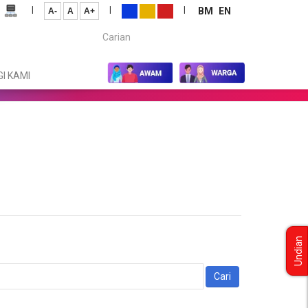
|
|
|
BM
EN
A-
A
A+
Carian...
I KAMI
Undian
Cari