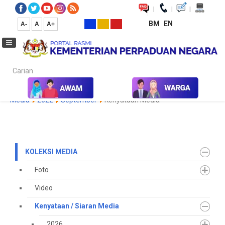
|
|
|
BM
EN
A-
A
A+
Carian...
Laman Utama
Media
Koleksi Media
Kenyataan / Siaran
Media
2022
September
Kenyataan Media
KOLEKSI MEDIA
Foto
Video
Kenyataan / Siaran Media
2026