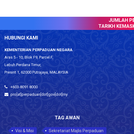
JUMLAH PE
TARIKH KEMASKI
HUBUNGI KAMI
KEMENTERIAN PERPADUAN NEGARA
Aras 5 - 10, Blok F9, Parcel F,
Lebuh Perdana Timur,
Presint 1, 62000 Putrajaya, MALAYSIA
+603-8091 8000
pro[at]perpaduan[dot]gov[dot]my
TAG AWAN
Visi & Misi
Sekretariat Majlis Perpaduan